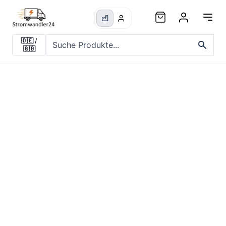
🇩🇪
/
🇬🇧