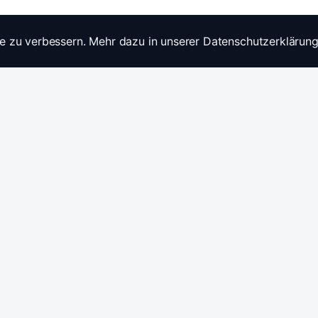
e zu verbessern. Mehr dazu in unserer Datenschutzerklärung
Widerrufsrecht
Ratgebe
Anfragen / Kontakt
Produkt
Stromwandler & Messtechnik
🇩🇪
/
🇬🇧
Hersteller: Celsa Messgeräte