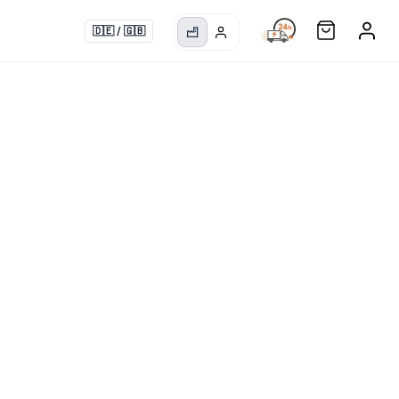
🇩🇪
/
🇬🇧