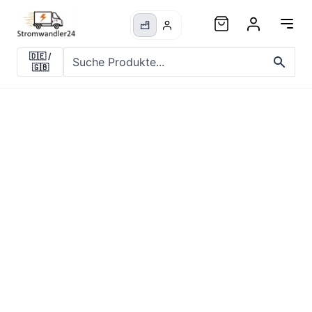
🇩🇪
/
🇬🇧