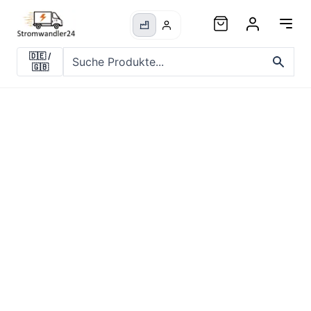
🇩🇪
/
🇬🇧