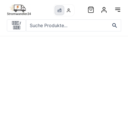
🇩🇪
/
🇬🇧