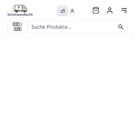
🇩🇪
/
🇬🇧