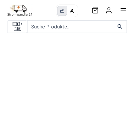
🇩🇪
/
🇬🇧