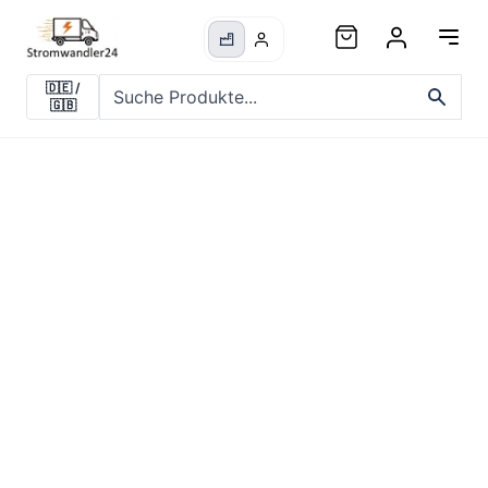
🇩🇪
/
🇬🇧