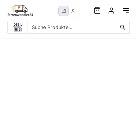
🇩🇪
/
🇬🇧