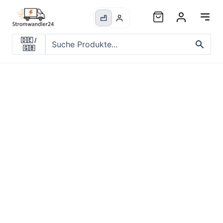
🇩🇪
/
🇬🇧