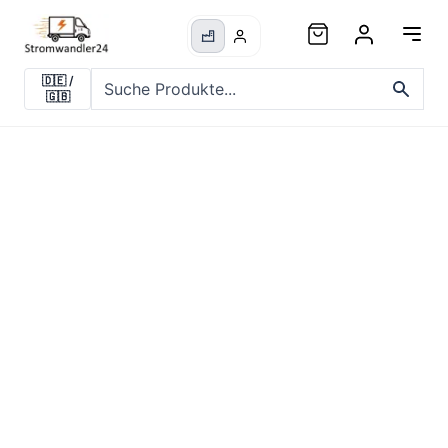
🇩🇪
/
🇬🇧