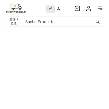
🇩🇪
/
🇬🇧