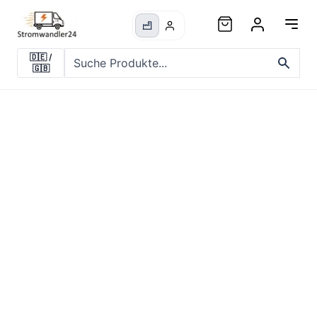
🇩🇪
/
🇬🇧