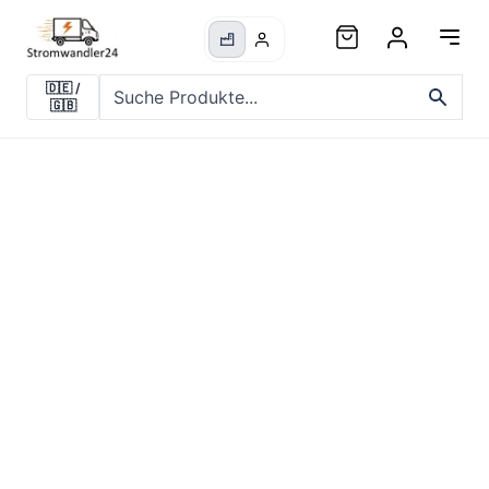
🇩🇪
/
🇬🇧