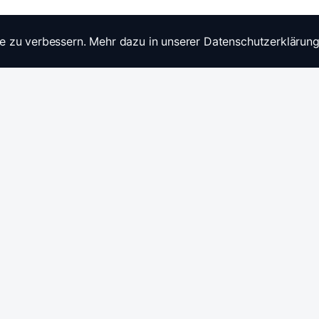
e zu verbessern. Mehr dazu in unserer Datenschutzerklärung
Widerrufsrecht
Ratgebe
Anfragen / Kontakt
Produkt
Stromwandler & Messtechnik
🇩🇪
/
🇬🇧
Hersteller: Celsa Messgeräte