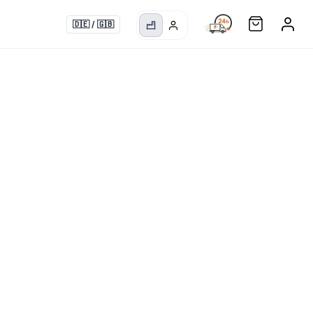
🇩🇪
/
🇬🇧