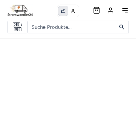
🇩🇪
/
🇬🇧