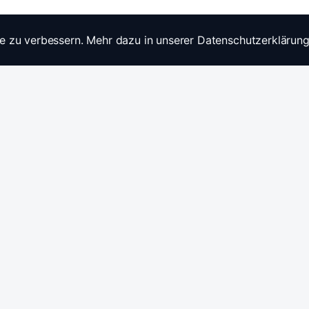
e zu verbessern. Mehr dazu in unserer Datenschutzerklärung
Widerrufsrecht
Ratgebe
Anfragen / Kontakt
Produkt
Stromwandler & Messtechnik
🇩🇪
/
🇬🇧
Hersteller: Celsa Messgeräte