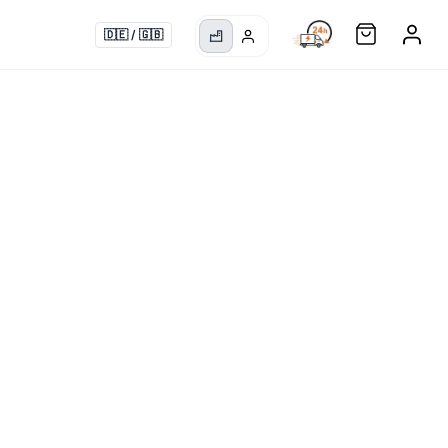
🇩🇪
/
🇬🇧