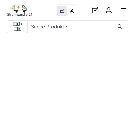
🇩🇪
/
🇬🇧