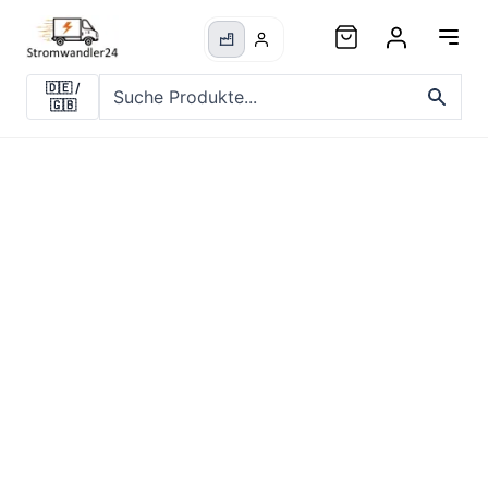
🇩🇪
/
🇬🇧