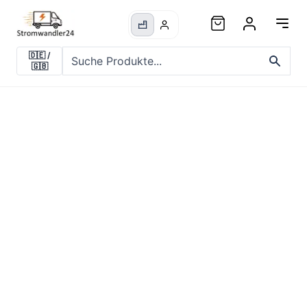
🇩🇪
/
🇬🇧