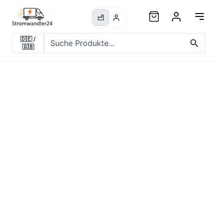
🇩🇪
/
🇬🇧