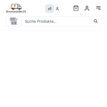
🇩🇪
/
🇬🇧