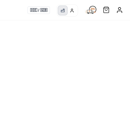
🇩🇪
/
🇬🇧