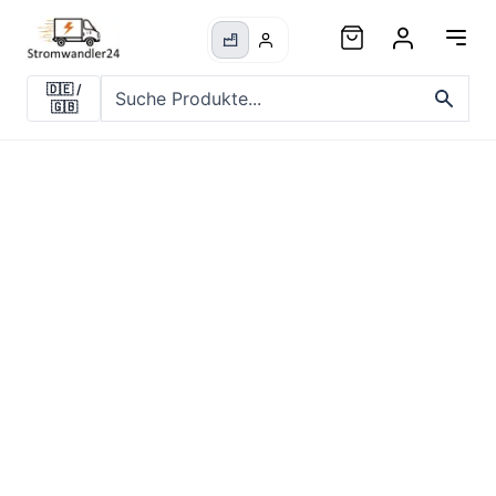
🇩🇪
/
🇬🇧