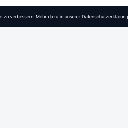
e zu verbessern. Mehr dazu in unserer Datenschutzerklärung
Widerrufsrecht
Ratgebe
Anfragen / Kontakt
Produkt
Stromwandler & Messtechnik
🇩🇪
/
🇬🇧
Hersteller: Celsa Messgeräte