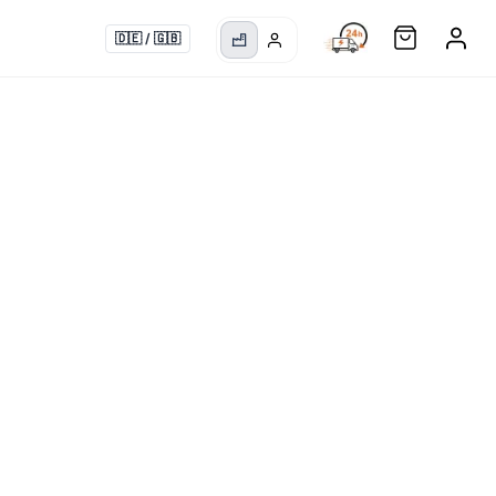
🇩🇪
/
🇬🇧