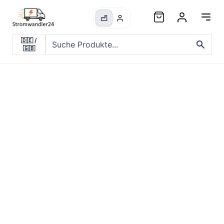
🇩🇪
/
🇬🇧