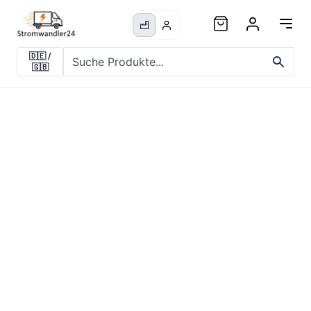
🇩🇪
/
🇬🇧