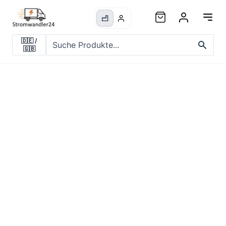
🇩🇪
/
🇬🇧