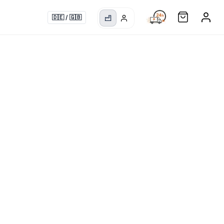
🇩🇪
/
🇬🇧