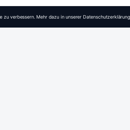
e zu verbessern. Mehr dazu in unserer Datenschutzerklärung
Widerrufsrecht
Ratgebe
Anfragen / Kontakt
Produkt
Stromwandler & Messtechnik
🇩🇪
/
🇬🇧
Hersteller: Celsa Messgeräte