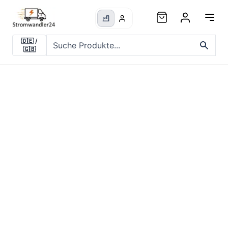
🇩🇪
/
🇬🇧