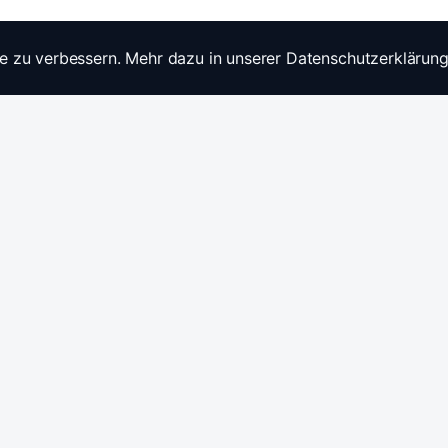
e zu verbessern. Mehr dazu in unserer Datenschutzerklärung
Widerrufsrecht
Ratgebe
Anfragen / Kontakt
Produkt
Stromwandler & Messtechnik
🇩🇪
/
🇬🇧
Hersteller: Celsa Messgeräte