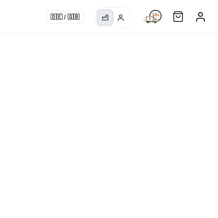
🇩🇪
/
🇬🇧